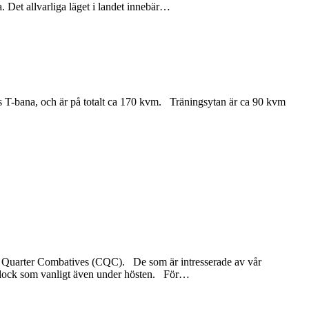
et allvarliga läget i landet innebär
…
s T-bana, och är på totalt ca 170 kvm. Träningsytan är ca 90 kvm
se Quarter Combatives (CQC). De som är intresserade av vår
s dock som vanligt även under hösten. För
…