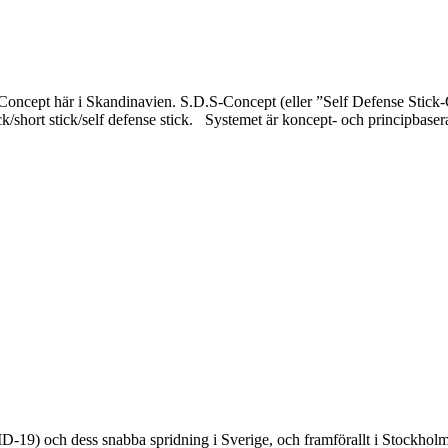
ncept här i Skandinavien. S.D.S-Concept (eller ”Self Defense Stick-Con
/short stick/self defense stick. Systemet är koncept- och principbaserat
9) och dess snabba spridning i Sverige, och framförallt i Stockholmsom