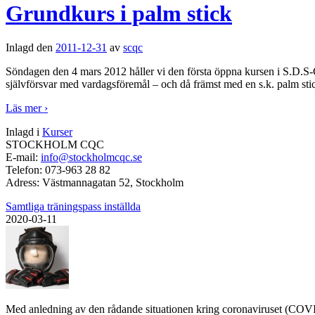
Grundkurs i palm stick
Inlagd den
2011-12-31
av
scqc
Söndagen den 4 mars 2012 håller vi den första öppna kursen i S.D.S-Co
självförsvar med vardagsföremål – och då främst med en s.k. palm stick
Läs mer ›
Inlagd i
Kurser
STOCKHOLM CQC
E-mail:
info@stockholmcqc.se
Telefon:
073-963 28 82
Adress:
Västmannagatan 52, Stockholm
Samtliga träningspass inställda
2020-03-11
Med anledning av den rådande situationen kring coronaviruset (COVID-1