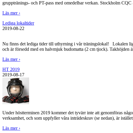
grupptränings- och PT-pass med omedelbar verkan. Stockholm CQC är m
Läs mer ›
Lediga lokaltider
2019-08-22
Nu finns det lediga tider till uthyrning i vår träningslokal! Lokal
och är försedd med en halvmjuk budomatta (2 cm tjock). Takhöjden är
Läs mer ›
HT 2019
2019-08-17
Under höstterminen 2019 kommer det tyvärr inte att genomföras någon
verksamhet, och som uppfyller våra inträdeskrav (se nedan), är iställ
Läs mer ›