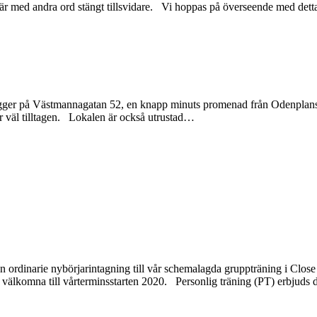
ed andra ord stängt tillsvidare. Vi hoppas på överseende med detta. D
en ligger på Västmannagatan 52, en knapp minuts promenad från Odenplan
 väl tilltagen. Lokalen är också utrustad
…
 ordinarie nybörjarintagning till vår schemalagda gruppträning i Clo
et välkomna till vårterminsstarten 2020. Personlig träning (PT) erbjud