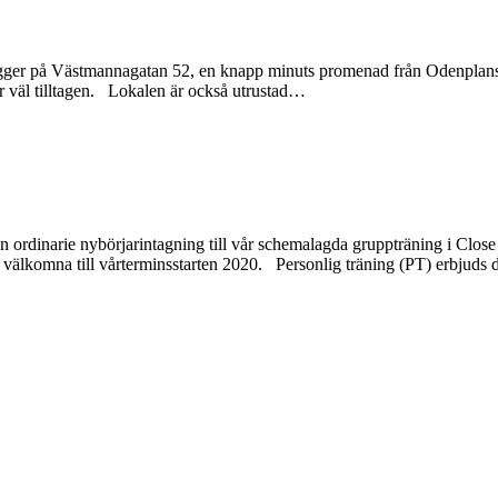
en ligger på Västmannagatan 52, en knapp minuts promenad från Odenplan
 väl tilltagen. Lokalen är också utrustad
…
 ordinarie nybörjarintagning till vår schemalagda gruppträning i Clo
et välkomna till vårterminsstarten 2020. Personlig träning (PT) erbjud