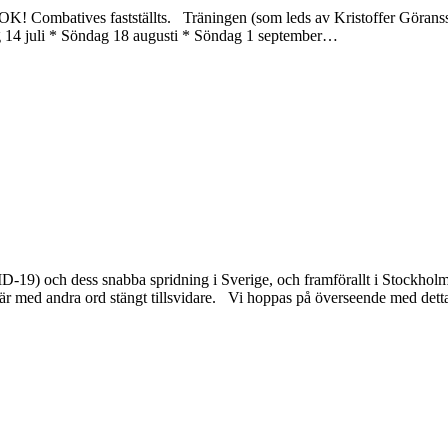
OK! Combatives fastställts. Träningen (som leds av Kristoffer Göranss
14 juli * Söndag 18 augusti * Söndag 1 september
…
9) och dess snabba spridning i Sverige, och framförallt i Stockholmsom
ed andra ord stängt tillsvidare. Vi hoppas på överseende med detta. D