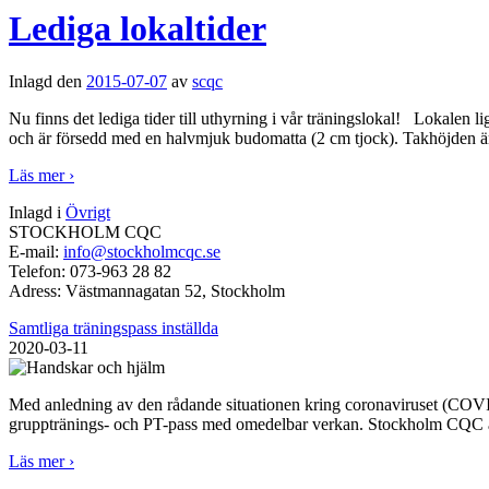
Lediga lokaltider
Inlagd den
2015-07-07
av
scqc
Nu finns det lediga tider till uthyrning i vår träningslokal! Lokal
och är försedd med en halvmjuk budomatta (2 cm tjock). Takhöjden är
Läs mer ›
Inlagd i
Övrigt
STOCKHOLM CQC
E-mail:
info@stockholmcqc.se
Telefon:
073-963 28 82
Adress:
Västmannagatan 52, Stockholm
Samtliga träningspass inställda
2020-03-11
Med anledning av den rådande situationen kring coronaviruset (COVID-1
grupptränings- och PT-pass med omedelbar verkan. Stockholm CQC är m
Läs mer ›