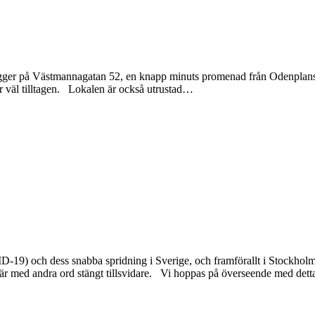
en ligger på Västmannagatan 52, en knapp minuts promenad från Odenplan
 väl tilltagen. Lokalen är också utrustad
…
9) och dess snabba spridning i Sverige, och framförallt i Stockholmsom
ed andra ord stängt tillsvidare. Vi hoppas på överseende med detta. D