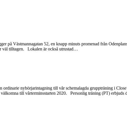
en ligger på Västmannagatan 52, en knapp minuts promenad från Odenplan
 väl tilltagen. Lokalen är också utrustad
…
 ordinarie nybörjarintagning till vår schemalagda gruppträning i Clo
et välkomna till vårterminsstarten 2020. Personlig träning (PT) erbjud